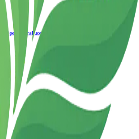
t Guêpes
Pigeons
Puces
Moustiques