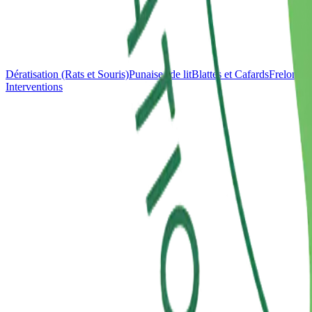
Dératisation (Rats et Souris)
Punaises de lit
Blattes et Cafards
Frelons e
Interventions