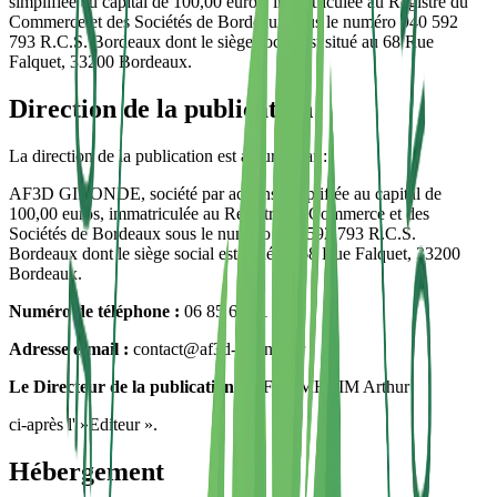
simplifiée au capital de 100,00 euros, immatriculée au Registre du
Commerce et des Sociétés de Bordeaux sous le numéro 940 592
793 R.C.S. Bordeaux dont le siège social est situé au 68 Rue
Falquet, 33200 Bordeaux.
Direction de la publication
La direction de la publication est assurée par :
AF3D GIRONDE, société par actions simplifiée au capital de
100,00 euros, immatriculée au Registre du Commerce et des
Sociétés de Bordeaux sous le numéro 940 592 793 R.C.S.
Bordeaux dont le siège social est situé au 68 Rue Falquet, 33200
Bordeaux.
Numéro de téléphone :
06 85 61 81 40
Adresse e-mail :
contact@af3d-gironde.fr
Le Directeur de la publication est
FROMHEIM Arthur
ci-après l' »Editeur ».
Hébergement