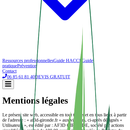
Ressources professionnelles
Guide HACCP
Guide
pratique
Prévention
Contact
06 85 61 81 40
DEVIS GRATUIT
Mentions légales
Le présent site web, accessible en tout temps et en tous lieux à partir
de l'adresse : « af3d-gironde.fr » aux visiteurs, ci-après désignés «
Utilisateurs », est édité par : AF3D GIRONDE, société par actions