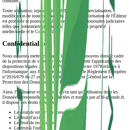
contraire.
Toute utilisation, reproduction, diffusion, commercialisation,
modification de toute ou partie du Site, sans autorisation de l'Éditeur
est prohibée et pourra entraînée des actions et poursuites judiciaires
telles que notamment prévues par le Code de la propriété
intellectuelle et le Code civil.
Confidentialité
Nous assurons mettre en œuvre les meilleurs moyens dans le cadre
de la protection de votre vie privée et de garantir l'application des
dispositions légales ; la Loi n° 78-17 du 6 janvier 1978 relative à
l'informatique, aux fichiers et aux libertés et le Règlement Européen
n°2016/679 du 27 avril 2016 dit « Règlement Général sur la
Protection des Données » ou « RGPD »).
Ainsi, l'Utilisateur est informé, qu'en tant qu'Utilisateur dont les
Données personnelles sont collectées et traitées par af3d-gironde.fr,
il dispose des droits suivants :
Le droit de retirer son consentement
Le droit d'accès
Le droit de rectification
Le droit à l'oubli