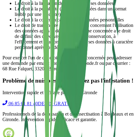
Le droit à la limitation du traitement de ses données
Le droit à la portabilité (export de données dans un format
lisible par une machine)
Le droit à la communication de ses données personnelles
Le droit de transmettre des instructions concernant l'utilisation
des données après le décès : la personne concernée a le droit
de définir des directives relatives à la conservation, à
l'effacement et à la communication de ses données à caractère
personnel après son décès.
Pour exercer l'un de ces droits, la personne concernée peut adresser
une demande par email : contact@af3d-gironde.fr ou par courrier :
68 Rue Falquet, 33200 Bordeaux.
Problème de nuisibles ? N'attendez pas l'infestation !
Intervention rapide et efficace partout en Gironde
06 85 61 81 40
DEVIS GRATUIT
Professionnels de la dératisation et désinsectisation à Bordeaux et en
Gironde. Intervention rapide, efficace et garantie.