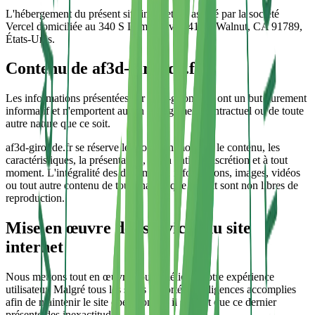
L'hébergement du présent site internet est assuré par la société
Vercel domiciliée au 340 S Lemon Ave #4133, Walnut, CA 91789,
États-Unis.
Contenu de af3d-gironde.fr
Les informations présentées sur af3d-gironde.fr ont un but purement
informatif et n'emportent aucun engagement contractuel ou de toute
autre nature que ce soit.
af3d-gironde.fr se réserve le droit d'en modifier le contenu, les
caractéristiques, la présentation, à son entière discrétion et à tout
moment. L'intégralité des documents, informations, images, vidéos
ou tout autre contenu de toute nature que ce soit sont non libres de
reproduction.
Mise en œuvre des services du site
internet
Nous mettons tout en œuvre pour améliorer votre expérience
utilisateur. Malgré tous les soins apportés et diligences accomplies
afin de maintenir le site opérationnel, il se peut que ce dernier
présente des inexactitudes.