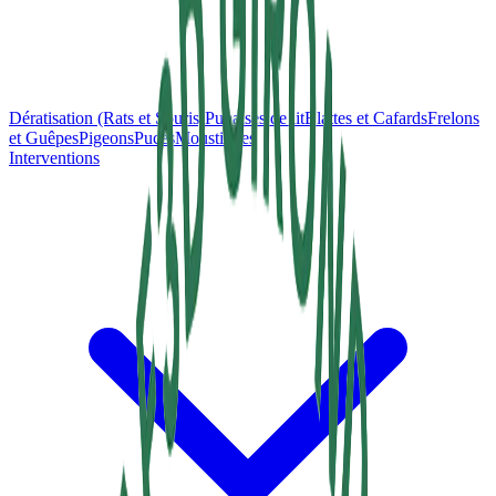
Dératisation (Rats et Souris)
Punaises de lit
Blattes et Cafards
Frelons
et Guêpes
Pigeons
Puces
Moustiques
Interventions