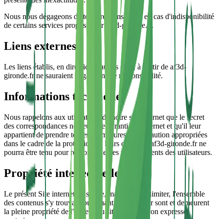
Nous nous dégageons de toute responsabilité en cas d'indisponibilité
de certains services proposés sur af3d-gironde.fr.
Liens externes
Les liens établis, en direction d'autres sites, à partir de af3d-
gironde.fr ne sauraient engager notre responsabilité.
Informations techniques
Nous rappelons aux utilisateurs de notre site internet que le secret
des correspondances ne peut être garanti sur Internet et qu'il leur
appartient de prendre toutes les mesures de précaution appropriées
dans le cadre de la protection de leurs données. af3d-gironde.fr ne
pourra être tenu pour responsable des manquements des utilisateurs.
Propriété intellectuelle
Le présent Site internet ainsi que, mais sans s'y limiter, l'ensemble
des contenus s'y trouvant ou venant à s'y trouver sont et demeurent
la pleine propriété de l'éditeur du site sauf mention expresse