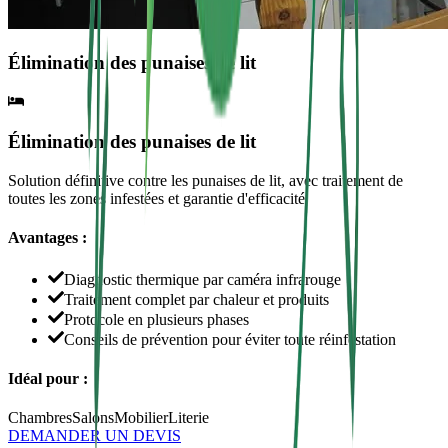
Élimination des punaises de lit
Élimination des punaises de lit
Solution définitive contre les punaises de lit, avec traitement de
toutes les zones infestées et garantie d'efficacité.
Avantages :
Diagnostic thermique par caméra infrarouge
Traitement complet par chaleur et produits
Protocole en plusieurs phases
Conseils de prévention pour éviter toute réinfestation
Idéal pour :
Chambres
Salons
Mobilier
Literie
DEMANDER UN DEVIS