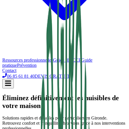
Ressources professionnelles
Guide HACCP
Guide
pratique
Prévention
Contact
06 85 61 81 40
DEVIS GRATUIT
Éliminez définitivement les nuisibles de
votre maison
Solutions rapides et durables pour particuliers en Gironde.
Retrouvez confort et tranquillité chez vous grâce à nos interventions
professionnelles.