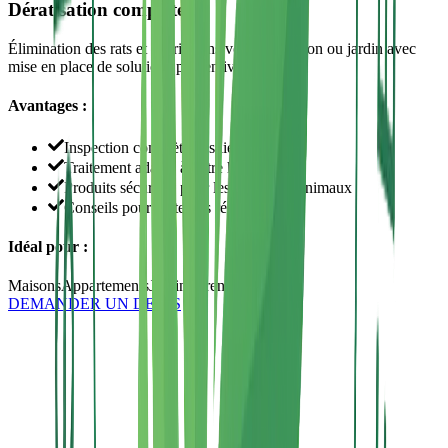
Dératisation complète
Élimination des rats et souris dans votre habitation ou jardin avec
mise en place de solutions préventives.
Avantages :
Inspection complète des lieux
Traitement adapté à votre habitat
Produits sécurisés pour les enfants et animaux
Conseils pour éviter les récidives
Idéal pour :
Maisons
Appartements
Jardins
Greniers
Caves
DEMANDER UN DEVIS