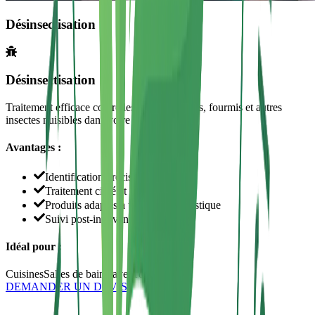
Désinsectisation
Désinsectisation
Traitement efficace contre les cafards, blattes, fourmis et autres
insectes nuisibles dans votre domicile.
Avantages :
Identification précise des espèces
Traitement ciblé et efficace
Produits adaptés à un usage domestique
Suivi post-intervention
Idéal pour :
Cuisines
Salles de bain
Caves
Tout l'habitat
DEMANDER UN DEVIS