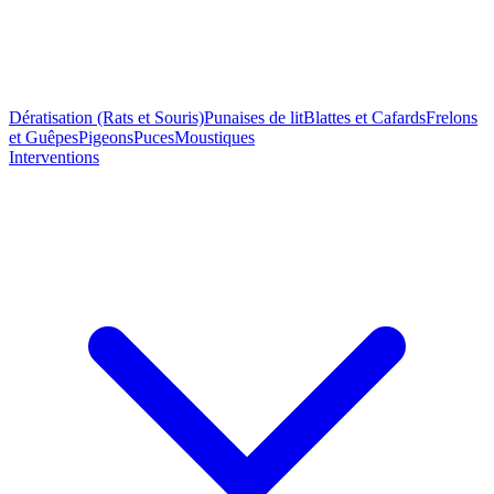
Dératisation (Rats et Souris)
Punaises de lit
Blattes et Cafards
Frelons
et Guêpes
Pigeons
Puces
Moustiques
Interventions