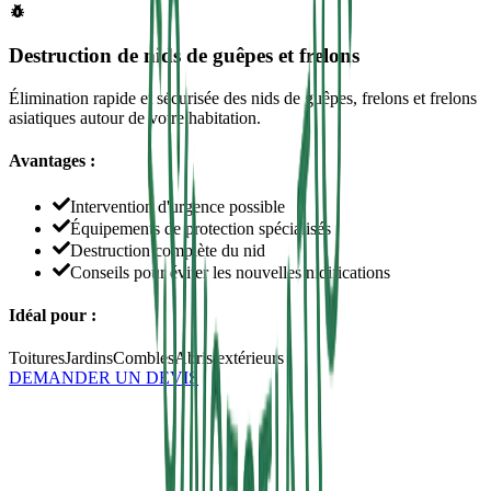
Destruction de nids de guêpes et frelons
Élimination rapide et sécurisée des nids de guêpes, frelons et frelons
asiatiques autour de votre habitation.
Avantages :
Intervention d'urgence possible
Équipements de protection spécialisés
Destruction complète du nid
Conseils pour éviter les nouvelles nidifications
Idéal pour :
Toitures
Jardins
Combles
Abris extérieurs
DEMANDER UN DEVIS