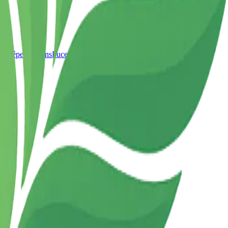
t Guêpes
Pigeons
Puces
Moustiques