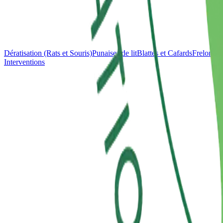
Dératisation (Rats et Souris)
Punaises de lit
Blattes et Cafards
Frelons e
Interventions