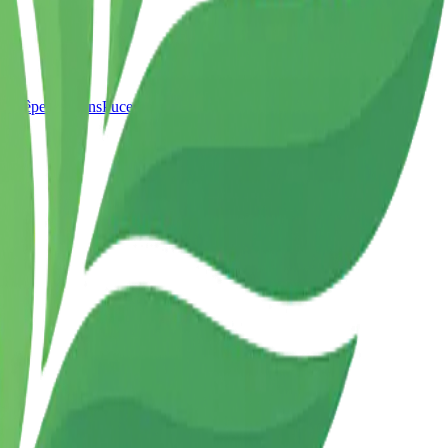
t Guêpes
Pigeons
Puces
Moustiques