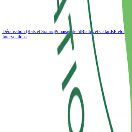
Dératisation (Rats et Souris)
Punaises de lit
Blattes et Cafards
Frelons e
Interventions