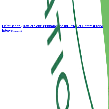
Dératisation (Rats et Souris)
Punaises de lit
Blattes et Cafards
Frelons e
Interventions