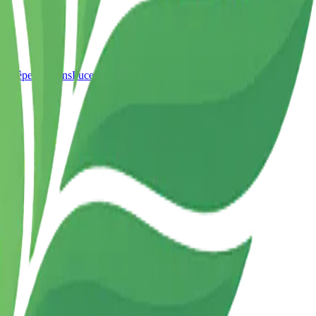
t Guêpes
Pigeons
Puces
Moustiques