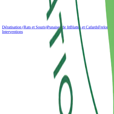
Dératisation (Rats et Souris)
Punaises de lit
Blattes et Cafards
Frelons e
Interventions