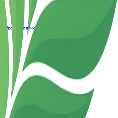
t Guêpes
Pigeons
Puces
Moustiques