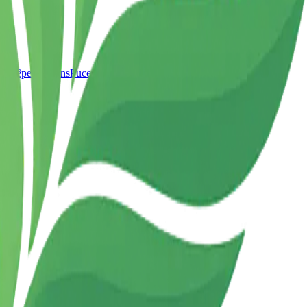
t Guêpes
Pigeons
Puces
Moustiques