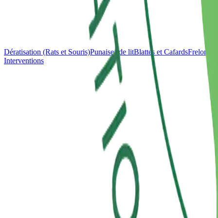
Dératisation (Rats et Souris)
Punaises de lit
Blattes et Cafards
Frelons e
Interventions