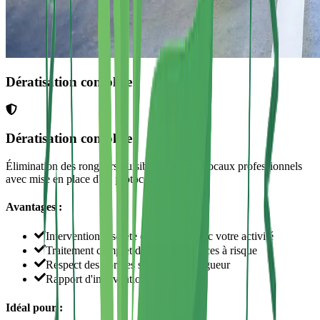
Dératisation complète
Dératisation complète
Élimination des rongeurs nuisibles dans vos locaux professionnels
avec mise en place d'un protocole préventif.
Avantages :
Intervention discrète compatible avec votre activité
Traitement complet de tous les espaces à risque
Respect des normes sanitaires en vigueur
Rapport d'intervention détaillé
Idéal pour :