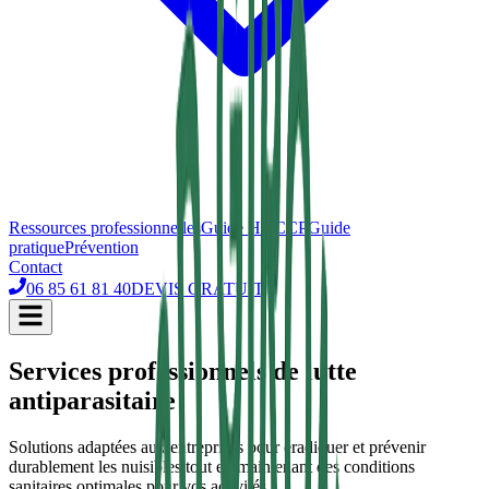
Ressources professionnelles
Guide HACCP
Guide
pratique
Prévention
Contact
06 85 61 81 40
DEVIS GRATUIT
Services professionnels de lutte
antiparasitaire
Solutions adaptées aux entreprises pour éradiquer et prévenir
durablement les nuisibles tout en maintenant des conditions
sanitaires optimales pour vos activités.