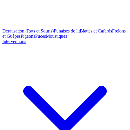
Dératisation (Rats et Souris)
Punaises de lit
Blattes et Cafards
Frelons
et Guêpes
Pigeons
Puces
Moustiques
Interventions