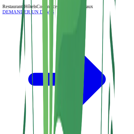
Restaurants
Hôtels
Commerces
Entrepôts
Bureaux
DEMANDER UN DEVIS