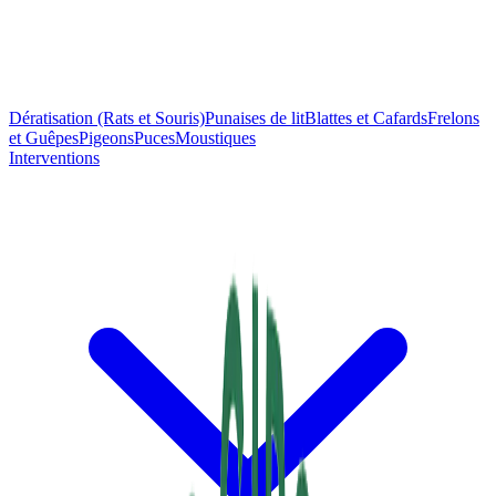
Dératisation (Rats et Souris)
Punaises de lit
Blattes et Cafards
Frelons
et Guêpes
Pigeons
Puces
Moustiques
Interventions