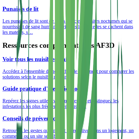
Punaises de lit
Les punaises de lit sont de petits insectes parasites nocturnes qui se
nourrissent de sang humain. Invisibles le jour, elles se cachent dans
les matelas, s
…
Ressources complémentaires AF3D
Voir tous les nuisibles traités
Accédez à l'ensemble de nos fiches de traitement pour comparer les
solutions selon le nuisible rencontré.
Guide pratique d'identification
Repérez les signes utiles avant intervention et distinguez les
infestations les plus fréquentes en Gironde.
Conseils de prévention
Retrouvez les gestes qui limitent les récidives dans un logement, un
commerce ou un site sensible.