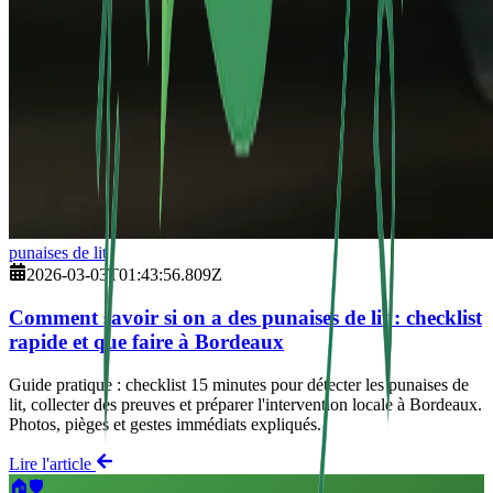
punaises de lit
2026-03-03T01:43:56.809Z
Comment savoir si on a des punaises de lit : checklist
rapide et que faire à Bordeaux
Guide pratique : checklist 15 minutes pour détecter les punaises de
lit, collecter des preuves et préparer l'intervention locale à Bordeaux.
Photos, pièges et gestes immédiats expliqués.
Lire l'article
🏠🛡️