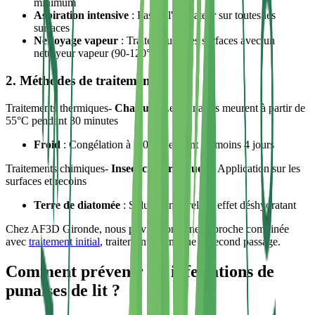
minimum
Aspiration intensive
: Passer l'aspirateur sur toutes les
surfaces
Nettoyage vapeur
: Traiter toutes les surfaces avec un
nettoyeur vapeur (90-120°C)
2. Méthodes de traitement
Traitements thermiques-
Chaleur
: Les punaises meurent à partir de
55°C pendant 30 minutes
Froid
: Congélation à -20°C pendant au moins 4 jours
Traitements chimiques-
Insecticides résiduels
: Application sur les
surfaces et recoins
Terre de diatomée
: Solution naturelle à effet déshydratant
Chez AF3D Gironde, nous privilégions une approche combinée
avec
traitement initial
, traitement thermique et second passage.
Comment prévenir les infestations de
punaises de lit ?