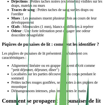
Déjections
: Petites taches noires (excréments) visibles sur les
draps, matelas ou murs
Traces de sang
: Petites taches de sang sur les draps ou
l'oreiller
Mues
: Les punaises muent plusieurs fois au cours de leur
développement
Œufs
: Minuscules (1 mm), blancs et difficiles à repérer
Odeur
: Une forte infestation peut dégager une odeur
douceâtre désagréable
Piqûres de punaises de lit : comment les identifier ?
Les piqûres de punaises de lit présentent généralement ces
caractéristiques :
Alignement linéaire ou en grappe (souvent décrit comme
"petit déjeuner, déjeuner, dîner")
Localisées sur les parties découvertes du corps pendant le
sommeil
Petites taches rouges gonflées, semblables à des piqûres de
moustique
Démangeaisons intenses, plus importantes le matin
Comment se propagent les punaises de lit