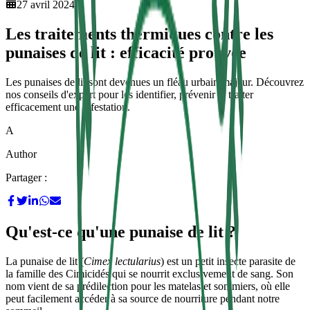
27 avril 2024
Les traitements thermiques contre les
punaises de lit : efficacité prouvée
Les punaises de lit sont devenues un fléau urbain majeur. Découvrez
nos conseils d'expert pour les identifier, prévenir et traiter
efficacement une infestation.
A
Author
Partager :
Qu'est-ce qu'une punaise de lit ?
La punaise de lit (
Cimex lectularius
) est un petit insecte parasite de
la famille des Cimicidés qui se nourrit exclusivement de sang. Son
nom vient de sa prédilection pour les matelas et sommiers, où elle
peut facilement accéder à sa source de nourriture pendant notre