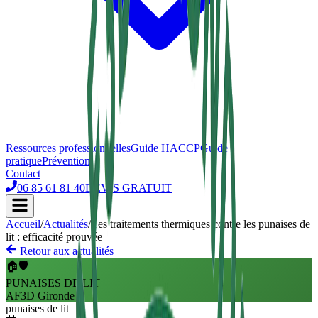
Ressources professionnelles
Guide HACCP
Guide
pratique
Prévention
Contact
06 85 61 81 40
DEVIS GRATUIT
Accueil
/
Actualités
/
Les traitements thermiques contre les punaises de
lit : efficacité prouvée
Retour aux actualités
🏠🛡️
PUNAISES DE LIT
AF3D Gironde
punaises de lit