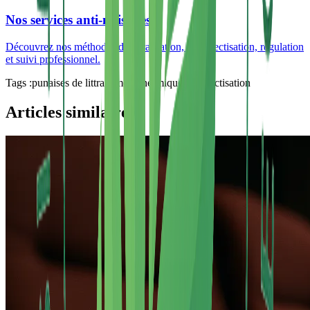
Nos services anti-nuisibles
Découvrez nos méthodes de dératisation, désinsectisation, régulation
et suivi professionnel.
Tags :
punaises de lit
traitement thermique
désinsectisation
Articles similaires