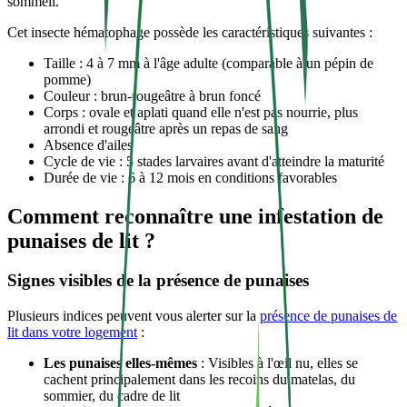
sommeil.
Cet insecte hématophage possède les caractéristiques suivantes :
Taille : 4 à 7 mm à l'âge adulte (comparable à un pépin de
pomme)
Couleur : brun-rougeâtre à brun foncé
Corps : ovale et aplati quand elle n'est pas nourrie, plus
arrondi et rougeâtre après un repas de sang
Absence d'ailes
Cycle de vie : 5 stades larvaires avant d'atteindre la maturité
Durée de vie : 6 à 12 mois en conditions favorables
Comment reconnaître une infestation de
punaises de lit ?
Signes visibles de la présence de punaises
Plusieurs indices peuvent vous alerter sur la
présence de punaises de
lit dans votre logement
:
Les punaises elles-mêmes
: Visibles à l'œil nu, elles se
cachent principalement dans les recoins du matelas, du
sommier, du cadre de lit