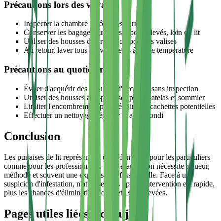
Précautions lors des voyages
Inspecter la chambre d'hôtel dès l'arrivée
Conserver les bagages sur des supports élevés, loin du lit
Utiliser des housses de protection pour les valises
Au retour, laver tous les vêtements à haute température
Précautions au quotidien
Éviter d'acquérir des meubles d'occasion sans inspection
Utiliser des housses anti-punaises pour matelas et sommier
Limiter l'encombrement pour réduire les cachettes potentielles
Effectuer un nettoyage régulier et approfondi
Conclusion
Les punaises de lit représentent un défi majeur pour les particuliers
comme pour les professionnels. Leur éradication nécessite rigueur,
méthode et souvent une expertise professionnelle. Face à une
suspicion d'infestation, n'attendez pas : plus l'intervention est rapide,
plus les chances d'élimination complète sont élevées.
Pages utiles liées à ce sujet