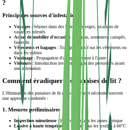
?
Principales sources d'infestation
Voyages
: Séjours dans des hôtels, auberges, locations de
vacances infestés
Achat de mobilier d'occasion
: Matelas, sommiers, canapés,
fauteuils
Vêtements et bagages
: Transport passif sur les vêtements ou
dans les valises
Voisinage
: Propagation d'un appartement à l'autre
Visiteurs
: Introduction involontaire par des personnes ayant
une infestation
Comment éradiquer les punaises de lit ?
L'élimination des punaises de lit est complexe et nécessite souvent
une approche combinée :
1. Mesures préliminaires
Inspection minutieuse
: Examiner toutes les zones à risque
Lessive à haute température
: Laver tous les textiles à 60°C