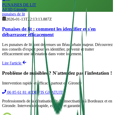
PUNAISES DE LIT
AF3D Gironde
punaises de lit
2026-01-13T22:13:13.887Z
Punaises de lit : comment les identifier et s'en
débarrasser efficacement
Les punaises de lit sont devenues un fléau urbain majeur. Découvrez
nos conseils d'expert pour les identifier, prévenir et traiter
efficacement une infestation dans votre logement.
Lire l'article
Problème de nuisibles ? N'attendez pas l'infestation !
Intervention rapide et efficace partout en Gironde
06 85 61 81 40
DEVIS GRATUIT
Professionnels de la dératisation et désinsectisation à Bordeaux et en
Gironde. Intervention rapide, efficace et garantie.