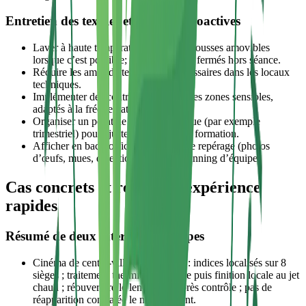
Entretien des textiles et mesures proactives
Laver à haute température les plaids/housses amovibles
lorsque c’est possible; stocker en sacs fermés hors séance.
Réduire les amas de textiles non nécessaires dans les locaux
techniques.
Implémenter des contrôles réguliers des zones sensibles,
adaptés à la fréquentation.
Organiser un point de revue périodique (par exemple
trimestriel) pour ajuster procédures et formation.
Afficher en back‑office des visuels de repérage (photos
d’œufs, mues, déjections) près du planning d’équipe.
Cas concrets et retours d’expérience
rapides
Résumé de deux interventions types
Cinéma de centre‑ville (180 places) : indices localisés sur 8
sièges ; traitement thermique de zone puis finition locale au jet
chaud ; réouverture le lendemain après contrôle ; pas de
réapparition constatée le mois suivant.