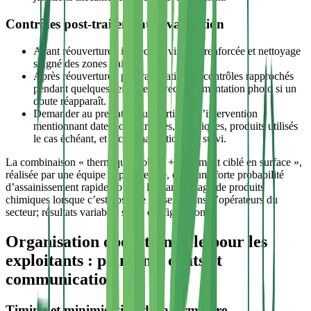
Contrôles post‑traitement et validation
Avant réouverture : inspection visuelle renforcée et nettoyage
soigné des zones traitées.
Après réouverture : programmation de contrôles rapprochés
pendant quelques semaines, avec documentation photo si un
doute réapparaît.
Demander au prestataire un certificat d’intervention
mentionnant date, zones traitées, techniques, produits utilisés
le cas échéant, et recommandations de suivi.
La combinaison « thermique globale + traitement ciblé en surface »,
réalisée par une équipe expérimentée, offre une forte probabilité
d’assainissement rapide, tout en limitant l’usage de produits
chimiques lorsque c’est possible (observations d’opérateurs du
secteur; résultats variables selon configuration).
Organisation opérationnelle pour les
exploitants : planning, coûts et
communication
Timing et minimisation de la fermeture