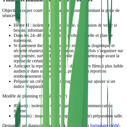
Objectif : couper court à la propagation tout en limitant la perte de
séances.
Heure H : isolement de rangs/salle, suspension de vente si
besoin, information interne.
Dans les 24–48 h : inspection professionnelle et plan de
traitement.
Si traitement thermique possible en continu (logistique et
sécurité réunies), une intervention peut parfois s’organiser sur
une journée, suivie d’un contrôle et d’un nettoyage avant la
reprise de certaines séances.
Anticiper la reprogrammation : déplacer les films à plus faible
audience dans une autre salle, proposer un report ou
remboursement simple.
Préparer un créneau de suivi rapproché pour ajuster si un
indice réapparaît.
Modèle de planning type (à adapter)
J0 (soir) : isolement + repérage précis + communication
interne.
J1 (matin) : inspection pro; (après-midi/soir) préparation salle.
Demander un diagnostic rapide (24–48 h) via un
formulaire dédié
.