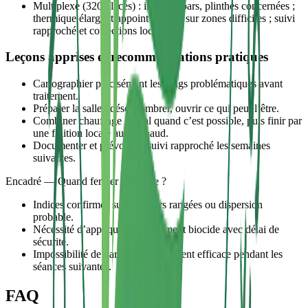
Multiplexe (320 places) : indices épars, plinthes concernées ;
thermique élargi et appoint biocide sur zones difficiles ; suivi
rapproché et corrections localisées.
Leçons apprises et recommandations pratiques
Cartographier précisément les rangs problématiques avant
traitement.
Préparer la salle : désencombrer, ouvrir ce qui peut l’être.
Combiner chauffage global quand c’est possible, puis finir par
une finition locale au jet chaud.
Documenter et prévoir un suivi rapproché les semaines
suivantes.
Encadré — Quand fermer une salle ?
Indices confirmés sur plusieurs rangées ou dispersion
probable.
Nécessité d’appliquer un traitement biocide avec délai de
sécurité.
Impossibilité de garantir un isolement efficace pendant les
séances suivantes.
FAQ