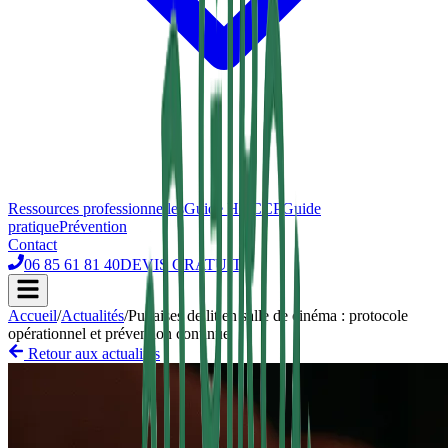
Ressources professionnelles
Guide HACCP
Guide
pratique
Prévention
Contact
06 85 61 81 40
DEVIS GRATUIT
Accueil
/
Actualités
/
Punaises de lit en salle de cinéma : protocole
opérationnel et prévention continue
Retour aux actualités