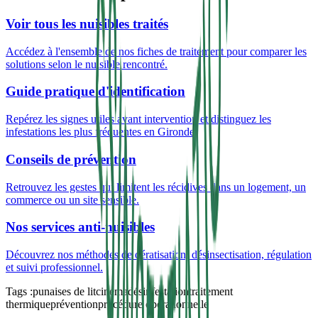
Voir tous les nuisibles traités
Accédez à l'ensemble de nos fiches de traitement pour comparer les
solutions selon le nuisible rencontré.
Guide pratique d'identification
Repérez les signes utiles avant intervention et distinguez les
infestations les plus fréquentes en Gironde.
Conseils de prévention
Retrouvez les gestes qui limitent les récidives dans un logement, un
commerce ou un site sensible.
Nos services anti-nuisibles
Découvrez nos méthodes de dératisation, désinsectisation, régulation
et suivi professionnel.
Tags :
punaises de lit
cinéma
désinfestation
traitement
thermique
prévention
procédure opérationnelle