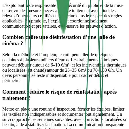
L’exploitant reste responsable de la sécurité du public et de la mise
en œuvre des mesures nécessaires. Le traitement avec biocides
relève d’opérateurs certifiés et s’effectue dans le respect des règles
applicables. En pratique, l’exploitant coordonne isolement,
communication et prestataires, et conserve les preuves d’action.
Combien coûte une désinfestation d’une salle de
cinéma ?
Selon la méthode et l’ampleur, le coût peut aller de quelques
centaines à plusieurs milliers d’euros. Les traitements chimiques
peuvent débuter autour de 6–10 €/m², et les interventions thermiques
ou localisées (jet chaud) autour de 25–35 €/m² ou 70–100 €/h. Un
devis personnalisé reste indispensable pour cadrer délais et
périmètre.
Comment réduire le risque de réinfestation après
traitement ?
Mettre en place une routine d’inspection, former les équipes, limiter
les textiles non indispensables et documenter tout signalement. Un
suivi rapproché les semaines suivantes, avec corrections localisées si
besoin, aide à stabiliser la situation. La communication transparente