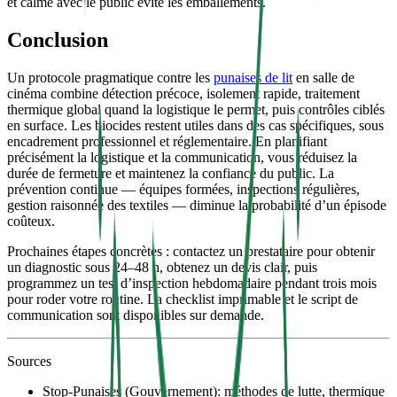
et calme avec le public évite les emballements.
Conclusion
Un protocole pragmatique contre les
punaises de lit
en salle de
cinéma combine détection précoce, isolement rapide, traitement
thermique global quand la logistique le permet, puis contrôles ciblés
en surface. Les biocides restent utiles dans des cas spécifiques, sous
encadrement professionnel et réglementaire. En planifiant
précisément la logistique et la communication, vous réduisez la
durée de fermeture et maintenez la confiance du public. La
prévention continue — équipes formées, inspections régulières,
gestion raisonnée des textiles — diminue la probabilité d’un épisode
coûteux.
Prochaines étapes concrètes : contactez un prestataire pour obtenir
un diagnostic sous 24–48 h, obtenez un devis clair, puis
programmez un test d’inspection hebdomadaire pendant trois mois
pour roder votre routine. La checklist imprimable et le script de
communication sont disponibles sur demande.
Sources
Stop-Punaises (Gouvernement): méthodes de lutte, thermique