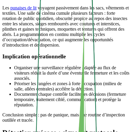
Les
punaises de lit
voyagent passivement dans les sacs, vêtements et
textiles. Une salle de cinéma cumule plusieurs facteurs : forte
rotation de public quotidien, obscurité propice au repos des insectes
entre les séances, sièges rembourrés avec coutures et interstices,
plinthes et gaines techniques, moquettes et tentures qui offrent des
abris. La programmation en continu multiplie les cycles
d’occupation/dévacuation, ce qui augmente les opportunités
d’introduction et de dispersion.
Implication opérationnelle
Organiser une surveillance régulière adaptée au flux de
visiteurs réduit la durée d’une éventuelle fermeture et les coûts
associés.
Prioriser les rangées et zones à forte occupation (milieu de
salle, allées centrales) accélère la détection.
Documenter chaque contrôle facilite les décisions (fermeture
temporaire, traitement ciblé, communication) et protège la
réputation.
Conclusion simple : pas de panique, mais une routine d’inspection
outillée et tracée.