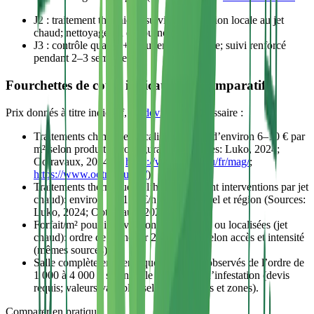
J2 : traitement thermique suivi d’une finition locale au jet
chaud; nettoyage fin de journée.
J3 : contrôle qualité + réouverture partielle; suivi renforcé
pendant 2–3 semaines.
Fourchettes de coûts indicatives et comparatif
Prix donnés à titre indicatif, un
devis
reste nécessaire :
Traitements chimiques localisés: à partir d’environ 6–10 € par
m² selon produit et configuration (Sources: Luko, 2024;
Ootravaux, 2024 —
https://www.luko.eu/fr/mag/
;
https://www.ootravaux.fr/
).
Traitements thermiques à l’heure (incluant interventions par jet
chaud): environ 70–100 €/h selon matériel et région (Sources:
Luko, 2024; Ootravaux, 2024).
Forfait/m² pour interventions thermiques ou localisées (jet
chaud): ordre de grandeur 25–35 €/m² selon accès et intensité
(mêmes sources).
Salle complète en thermique: montants observés de l’ordre de
1 000 à 4 000 € selon taille et intensité d’infestation (devis
requis; valeurs variables selon opérateurs et zones).
Comparer en pratique