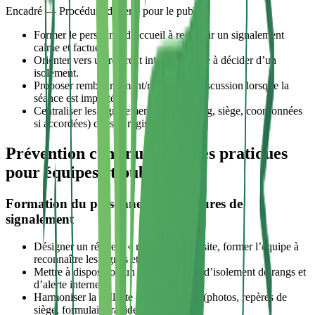
Encadré — Procédure d’alerte pour le public
Former le personnel d’accueil à recueillir un signalement
calme et factuel.
Orienter vers un référent interne habilité à décider d’un
isolement.
Proposer remboursement/report sans discussion lorsque la
séance est impactée.
Centraliser les signalements (heure, rang, siège, coordonnées
si accordées) dans le registre.
Prévention continue : bonnes pratiques
pour équipes et public
Formation du personnel et procédures de
signalement
Désigner un référent « nuisibles » par site, former l’équipe à
reconnaître les signes et à documenter.
Mettre à disposition un protocole clair d’isolement de rangs et
d’alerte interne.
Harmoniser la collecte d’informations (photos, repères de
siège, formulaire rapide).