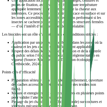
Une application localisée de vapeur sur sièges, coutures et
points de fixation, avec vapeur sèche à haute température
appliquée lentement pour bien transmettre la chaleur aux
interstices. Ce procédé se montre très efficace en surface et sur
les zones accessibles, mais peut être moins performant si les
insectes se cachent profondément dans des structures fermées
— d’où l’intérêt d’un chauffage global préalable.
Les biocides ont un rôle d’appoint, dans des conditions strictes :
Application par un professionnel formé, dans les zones où la
chaleur et les jets chauds sont difficilement applicables.
Respect des délais de sécurité, de l’aération et de la réentrée
du public selon l’étiquetage produit et la réglementation en
vigueur (Source: Ministère de la Transition écologique —
Certibiocide, 2024).
Points clés d’efficacité
Préparation sérieuse de la salle (désencombrement, ouverture
des caches accessibles, retrait/ensachage des textiles non
fixés).
Mesure et enregistrement des températures en plusieurs points
pour valider l’atteinte du seuil visé.
Passage du jet chaud lent (≈2–3 cm/seconde) sur coutures et
jonctions mécaniques, avec chevauchement.