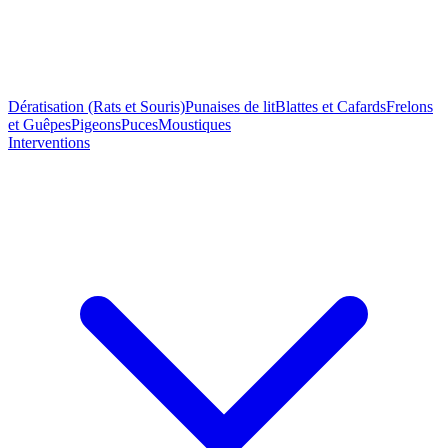
Dératisation (Rats et Souris)
Punaises de lit
Blattes et Cafards
Frelons
et Guêpes
Pigeons
Puces
Moustiques
Interventions