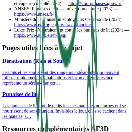
et vapeur (consulté 2024) —
https://stop-punaises.gouv.fr/
ANSES: Punaises de lit — prévention et lutte (2023) —
https://www.anses.fr/
Ministère de la Transition écologique: Certibiocide (2024) —
https://www.ecologie.gouv.fr/certibiocide
Luko: Prix d’un traitement contre les punaises de lit (2024) —
https://www.luko.eu/fr/mag/
Pages utiles liées à ce sujet
Dératisation (Rats et Souris)
Les rats et les souris sont des rongeurs indésirables qui peuvent
infester rapidement nos habitations et locaux. Leur présence
représente un sérieux danger
…
Punaises de lit
Les punaises de lit sont de petits insectes parasites nocturnes qui se
nourrissent de sang humain. Invisibles le jour, elles se cachent dans
les matelas, s
…
Ressources complémentaires AF3D