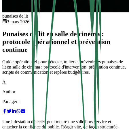
punaises de lit
3 mars 2026
Punaises de lit en salle de cinéma :
protocole opérationnel et prévention
continue
Guide opérationnel pour détecter, traiter et prévenir les punaises de
lit en salle de cinéma : protocole d'intervention, prévention continue,
scripts de communication et repères budgétaires.
A
Author
Partager :
Une infestation détectée peut mettre une salle hors service et
entacher la confiance du public. Réagir vite, de façon structurée,