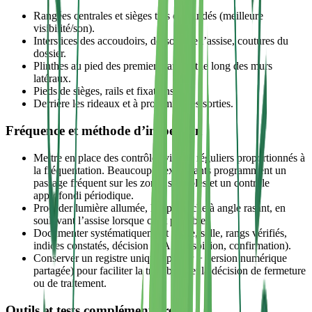
Rangées centrales et sièges très demandés (meilleure
visibilité/son).
Interstices des accoudoirs, dessous de l’assise, coutures du
dossier.
Plinthes au pied des premiers rangs et le long des murs
latéraux.
Pieds de sièges, rails et fixations.
Derrière les rideaux et à proximité des sorties.
Fréquence et méthode d’inspection
Mettre en place des contrôles visuels réguliers proportionnés à
la fréquentation. Beaucoup d’exploitants programment un
passage fréquent sur les zones sensibles et un contrôle
approfondi périodique.
Procéder lumière allumée, lampe torche à angle rasant, en
soulevant l’assise lorsque c’est possible.
Documenter systématiquement : date, salle, rangs vérifiés,
indices constatés, décision (RAS, suspicion, confirmation).
Conserver un registre unique (papier + version numérique
partagée) pour faciliter la traçabilité et la décision de fermeture
ou de traitement.
Outils et tests complémentaires