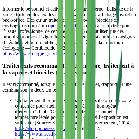
Informer le personnel et activer la procédure interne : balisage de la
zone, stockage des textiles dans des sacs fermés, affichage discret en
back-office. Dès qu’un traitement avec produits biocides est
envisagé, recourir à un
opérateur certifié
(certification exigée pour
l’usage professionnel de certains biocides) et n’utiliser que des
produits autorisés. Exiger fiches de données de sécurité et consignes
d’aération/retour du public (Source: Ministère de la Transition
écologique — Certibiocide, 2024,
https://www.ecologie.gouv.fr/certibiocide
).
Traitements recommandés : thermique, traitement à
la vapeur et biocides (usage encadré)
Il est recommandé, lorsque la logistique le permet, d'appliquer une
combinaison en deux temps:
Un traitement thermique « global » de la salle ou de la zone
concernée pour atteindre une température homogène
d’environ 50–60 °C selon protocole professionnel,
température létale pour punaises et œufs si l’exposition est
suffisante (Source: Stop-Punaises — Gouvernement, 2024,
https://stop-punaises.gouv.fr/
; ANSES, 2023,
https://www.anses.fr/
).