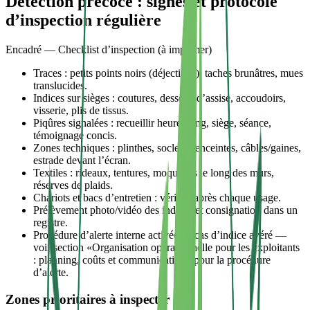
Détection précoce : signes et protocole
d’inspection régulière
Encadré — Checklist d’inspection (à imprimer)
Traces : petits points noirs (déjections), taches brunâtres, mues
translucides.
Indices sur sièges : coutures, dessous d’assise, accoudoirs,
visserie, plis de tissus.
Piqûres signalées : recueillir heure, rang, siège, séance,
témoignage concis.
Zones techniques : plinthes, socles d’enceintes, câbles/gaines,
estrade devant l’écran.
Textiles : rideaux, tentures, moquettes le long des murs,
réserves de plaids.
Chariots et bacs d’entretien : vérifier après chaque usage.
Prélèvement photo/vidéo des indices et consignation dans un
registre.
Procédure d’alerte interne activée en cas d’indice avéré —
voir section «Organisation opérationnelle pour les exploitants
: planning, coûts et communication» pour la procédure
d’alerte.
Zones prioritaires à inspecter