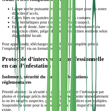
Lampe torche puissante et miroir télescopique pour les zones
difficiles d’accès.
Cartes fines ou spatules pour soulever les coutures.
Sacs hermétiques pour isoler tout élément suspect.
En cas de doute, faire confirmer par un professionnel via
inspection ciblée, pièges de détection ou chien renifleur selon
disponibilité locale.
Pour approfondir, téléchargez notre checklist complète prête à
l’emploi (PDF) via un formulaire dédié.
Protocole d’intervention professionnelle
en cas d’infestation
Isolement, sécurité du public et obligations
réglementaires
Priorité absolue : la sécurité du public. Confirmer l’infestation par
photos et repérage précis des rangs concernés. Isoler immédiatement
la ou les rangées suspectes, puis la salle si les indices sont multiples.
Suspendre la vente pour la séance suivante si le risque d’extension
existe.