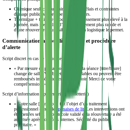
Chimique seul: coût unitaire bas mais délais et contraintes
d’usage public; souvent besoin de retours.
Thermique + traitement localisé: investissement plus élevé à la
journée, mais possibilité d’un assainissement plus rapide et
d’une réouverture plus lisible lorsque la logistique le permet.
Communication au public : scripts et procédure
d’alerte
Script discret en cas de report de séance
« Par mesure de précaution sanitaire, la séance [titre/heure]
change de salle. Vos billets restent valables ou peuvent être
remboursés immédiatement au comptoir. Merci de votre
compréhension. »
Script d’information a posteriori (site/billetterie)
« Notre salle [numéro] a fait l’objet d’un traitement
professionnel contre les
punaises de lit
. Les interventions ont
été menées selon un protocole validé et la réouverture a été
autorisée après contrôles internes. Sécurité du public
prioritaire. »