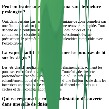
Peut‑on traiter une salle de cinéma sans fermeture
prolongée ?
Oui, dans certains cas un traitement thermique de zone complété par
une finition locale au jet chaud permet une réouverture rapide. Tout
dépend de la configuration, de l’étendue des indices et des
contraintes de sécurité. Un diagnostic professionnel évalue
précisément le périmètre et propose un calendrier compatible avec
l’exploitation.
La vapeur suffit‑elle pour éliminer les punaises de lit
sur les sièges ?
Les jets chauds appliqués correctement éliminent efficacement les
punaises en surface et sur les coutures. Toutefois, des insectes
profondément cachés peuvent subsister, d’où l’intérêt d’un
échauffement global des volumes suivi d’une finition locale dans les
interstices accessibles. Le choix optimal dépend de l’accès aux
caches et de la configuration de la salle.
Qui est responsable en cas d’infestation découverte
dans une salle de cinéma ?