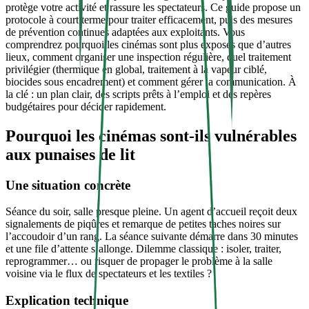
protège votre activité et rassure les spectateurs. Ce guide propose un
protocole à court terme pour traiter efficacement, puis des mesures
de prévention continues adaptées aux exploitants. Vous
comprendrez pourquoi les cinémas sont plus exposés que d’autres
lieux, comment organiser une inspection régulière, quel traitement
privilégier (thermique en global, traitement à la vapeur ciblé,
biocides sous encadrement) et comment gérer la communication. À
la clé : un plan clair, des scripts prêts à l’emploi et des repères
budgétaires pour décider rapidement.
Pourquoi les cinémas sont-ils vulnérables
aux punaises de lit
Une situation concrète
Séance du soir, salle presque pleine. Un agent d’accueil reçoit deux
signalements de piqûres et remarque de petites taches noires sur
l’accoudoir d’un rang. La séance suivante démarre dans 30 minutes
et une file d’attente s’allonge. Dilemme classique : isoler, traiter,
reprogrammer… ou risquer de propager le problème à la salle
voisine via le flux de spectateurs et les textiles ?
Explication technique