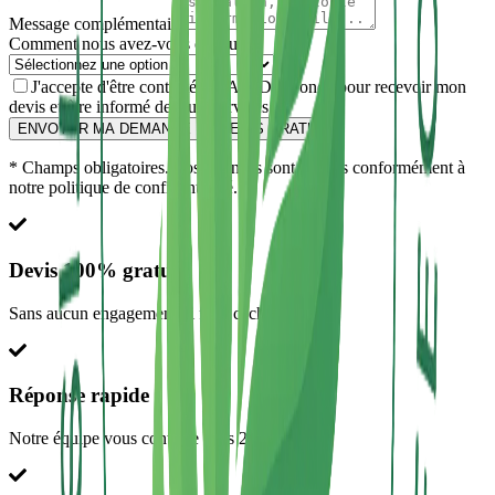
Message complémentaire
Comment nous avez-vous connu ?
J'accepte d'être contacté par AF3D Gironde pour recevoir mon
devis et être informé de leurs services. *
ENVOYER MA DEMANDE DE DEVIS GRATUIT
* Champs obligatoires. Vos données sont traitées conformément à
notre politique de confidentialité.
Devis 100% gratuit
Sans aucun engagement ni frais cachés
Réponse rapide
Notre équipe vous contacte sous 2h maximum