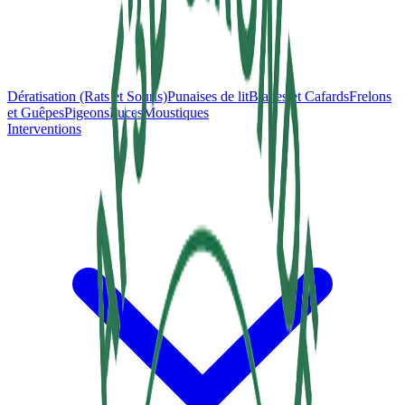
Dératisation (Rats et Souris)
Punaises de lit
Blattes et Cafards
Frelons
et Guêpes
Pigeons
Puces
Moustiques
Interventions