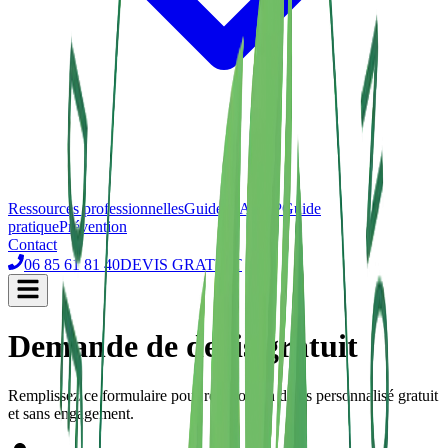
Ressources professionnelles
Guide HACCP
Guide
pratique
Prévention
Contact
06 85 61 81 40
DEVIS GRATUIT
Demande de devis gratuit
Remplissez ce formulaire pour recevoir un devis personnalisé gratuit
et sans engagement.