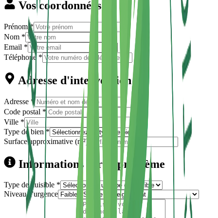
Vos coordonnées
Prénom *
Nom *
Email *
Téléphone *
Adresse d'intervention
Adresse *
Code postal *
Ville *
Type de bien *
Surface approximative (m²)
Informations sur le problème
Type de nuisible *
Niveau d'urgence