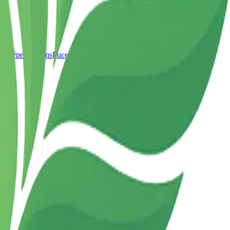
t Guêpes
Pigeons
Puces
Moustiques