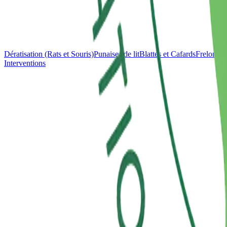
Dératisation (Rats et Souris)
Punaises de lit
Blattes et Cafards
Frelons e
Interventions