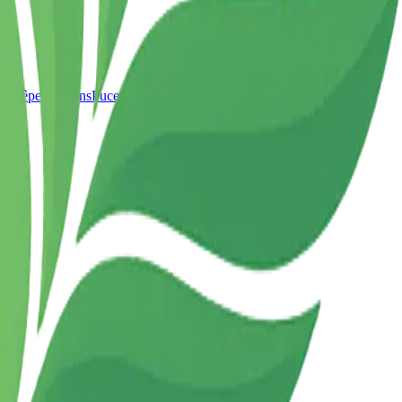
t Guêpes
Pigeons
Puces
Moustiques