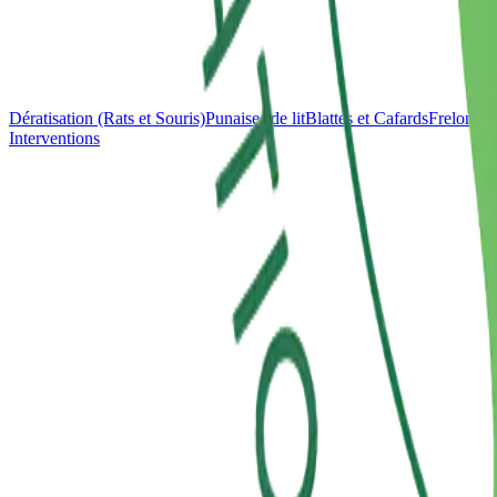
Dératisation (Rats et Souris)
Punaises de lit
Blattes et Cafards
Frelons e
Interventions