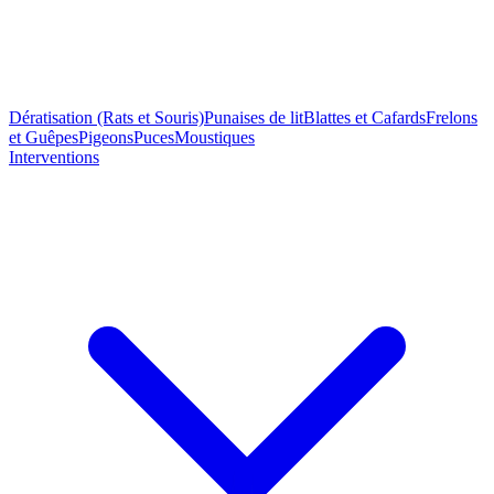
Dératisation (Rats et Souris)
Punaises de lit
Blattes et Cafards
Frelons
et Guêpes
Pigeons
Puces
Moustiques
Interventions