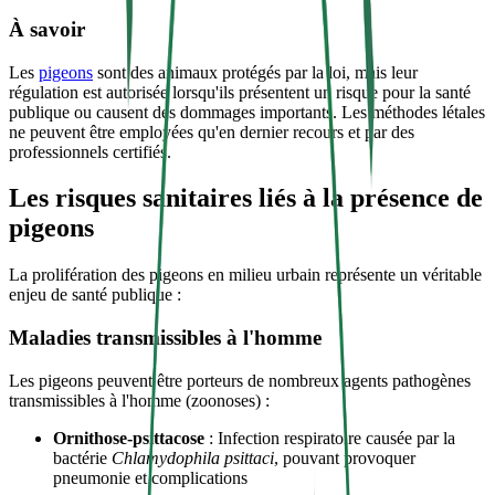
À savoir
Les
pigeons
sont des animaux protégés par la loi, mais leur
régulation est autorisée lorsqu'ils présentent un risque pour la santé
publique ou causent des dommages importants. Les méthodes létales
ne peuvent être employées qu'en dernier recours et par des
professionnels certifiés.
Les risques sanitaires liés à la présence de
pigeons
La prolifération des pigeons en milieu urbain représente un véritable
enjeu de santé publique :
Maladies transmissibles à l'homme
Les pigeons peuvent être porteurs de nombreux agents pathogènes
transmissibles à l'homme (zoonoses) :
Ornithose-psittacose
: Infection respiratoire causée par la
bactérie
Chlamydophila psittaci
, pouvant provoquer
pneumonie et complications