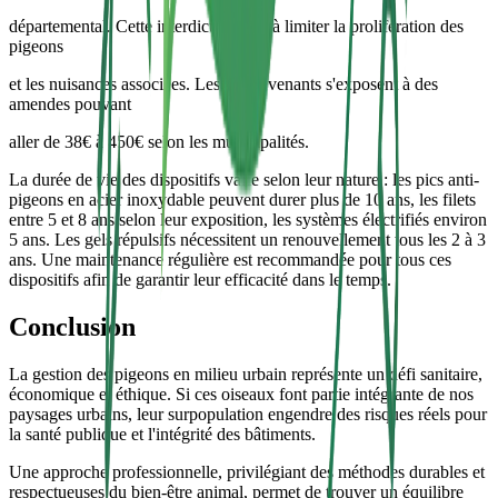
départemental. Cette interdiction vise à limiter la prolifération des
pigeons
et les nuisances associées. Les contrevenants s'exposent à des
amendes pouvant
aller de 38€ à 450€ selon les municipalités.
La durée de vie des dispositifs varie selon leur nature : les pics anti-
pigeons en acier inoxydable peuvent durer plus de 10 ans, les filets
entre 5 et 8 ans selon leur exposition, les systèmes électrifiés environ
5 ans. Les gels répulsifs nécessitent un renouvellement tous les 2 à 3
ans. Une maintenance régulière est recommandée pour tous ces
dispositifs afin de garantir leur efficacité dans le temps.
Conclusion
La gestion des pigeons en milieu urbain représente un défi sanitaire,
économique et éthique. Si ces oiseaux font partie intégrante de nos
paysages urbains, leur surpopulation engendre des risques réels pour
la santé publique et l'intégrité des bâtiments.
Une approche professionnelle, privilégiant des méthodes durables et
respectueuses du bien-être animal, permet de trouver un équilibre