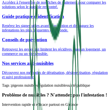
Accédez à l'ensemble de nos fiches de traitement pour comparer les
solutions selon le nuisible rencontré.
Guide pratique d'identification
Repérez les signes utiles avant intervention et distinguez les
infestations les plus fréquentes en Gironde.
Conseils de prévention
Retrouvez les gestes qui limitent les récidives dans un logement, un
commerce ou un site sensible.
Nos services anti-nuisibles
Découvrez nos méthodes de dératisation, désinsectisation, régulation
et suivi professionnel.
Tags :
pigeons nuisibles
régulation nuisibles
santé publique
Problème de nuisibles ? N'attendez pas l'infestation !
Intervention rapide et efficace partout en Gironde