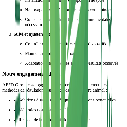
Installation de systèmes de répulsion adaptés
Nettoyage et désinfection des zones contaminées
Conseil sur les modifications environnementales
nécessaires
Suivi et ajustement
:
Contrôle régulier de l'efficacité des dispositifs
Maintenance des installations
Adaptation des stratégies selon les résultats observés
Notre engagement éthique
AF3D Gironde s'engage à privilégier systématiquement les
méthodes de régulation respectueuses du bien-être animal :
✓ Solutions durables plutôt que interventions ponctuelles
✓ Méthodes non létales privilégiées
✓ Respect de la réglementation en vigueur