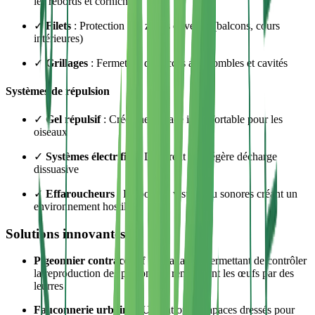
les rebords et corniches
✓
Filets
: Protection des zones ouvertes (balcons, cours
intérieures)
✓
Grillages
: Fermeture des accès aux combles et cavités
Systèmes de répulsion
✓
Gel répulsif
: Crée une surface inconfortable pour les
oiseaux
✓
Systèmes électrifiés
: Délivrent une légère décharge
dissuasive
✓
Effaroucheurs
: Dispositifs visuels ou sonores créant un
environnement hostile
Solutions innovantes
Pigeonnier contraceptif
: Installation permettant de contrôler
la reproduction des pigeons en remplaçant les œufs par des
leurres
Fauconnerie urbaine
: Utilisation de rapaces dressés pour