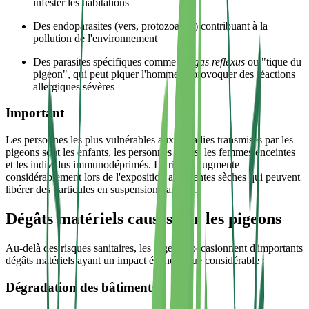
infester les habitations
Des endoparasites (vers, protozoaires) contribuant à la
pollution de l'environnement
Des parasites spécifiques comme l'
Argas reflexus
ou "tique du
pigeon", qui peut piquer l'homme et provoquer des réactions
allergiques sévères
Important
Les personnes les plus vulnérables aux maladies transmises par les
pigeons sont les enfants, les personnes âgées, les femmes enceintes
et les individus immunodéprimés. Le risque augmente
considérablement lors de l'exposition aux fientes sèches qui peuvent
libérer des particules en suspension dans l'air.
Dégâts matériels causés par les pigeons
Au-delà des risques sanitaires, les pigeons occasionnent d'importants
dégâts matériels ayant un impact économique considérable :
Dégradation des bâtiments