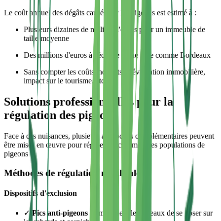
Le coût annuel des dégâts causés par les pigeons est estimé à :
Plusieurs dizaines de milliers d'euros pour un immeuble de
taille moyenne
Des millions d'euros à l'échelle d'une ville comme Bordeaux
Sans compter les coûts indirects : dévaluation immobilière,
impact sur le tourisme, etc.
Solutions professionnelles pour la
régulation des pigeons
Face à ces nuisances, plusieurs approches complémentaires peuvent
être mises en œuvre pour réguler efficacement les populations de
pigeons :
Méthodes de régulation non létales
Dispositifs d'exclusion
✓
Pics anti-pigeons
: Empêchent les oiseaux de se poser sur