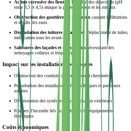
Action corrosive des fientes
: L'acidité des déjections (pH
entre 3,5 et 4,5) attaque la pierre, le béton et les métaux
Obstruction des gouttières et chéneaux
causant infiltrations
et dégâts des eaux
Dégradation des toitures et façades
: Déplacement de tuiles,
nidification sous les avant-toits
Salissures des façades et monuments
nécessitant des
nettoyages coûteux et fréquents
Impact sur les installations techniques
Obstruction des conduits de ventilation et cheminées
Perturbation des installations photovoltaïques et panneaux
solaires
Détérioration des systèmes de climatisation extérieurs
Risques d'incendie liés aux nids dans les équipements
électriques
Coûts économiques