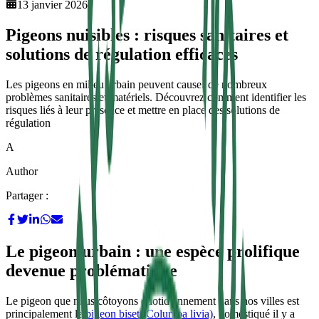
13 janvier 2026
Pigeons nuisibles : risques sanitaires et
solutions de régulation efficaces
Les pigeons en milieu urbain peuvent causer de nombreux
problèmes sanitaires et matériels. Découvrez comment identifier les
risques liés à leur présence et mettre en place des solutions de
régulation
A
Author
Partager :
Le pigeon urbain : une espèce prolifique
devenue problématique
Le pigeon que nous côtoyons quotidiennement dans nos villes est
principalement le
pigeon biset (Columba livia)
, domestiqué il y a