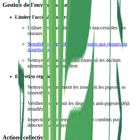
Gestion de l'environnement
Limiter l'accès à la nourriture
:
Utiliser des poubelles fermées et inaccessibles aux
oiseaux
Sensibiliser le public et les riverains aux risques du
nourrissage
Nettoyer régulièrement les zones où les déchets
alimentaires s'accumulent
Entretien régulier
:
Nettoyer fréquemment les zones où les pigeons se
rassemblent
Vérifier et entretenir les dispositifs anti-pigeons déjà
installés
Inspecter régulièrement les toits et combles pour
détecter toute nouvelle intrusion
Actions collectives