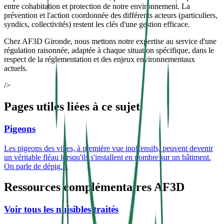
entre cohabitation et protection de notre environnement. La
prévention et l'action coordonnée des différents acteurs (particuliers,
syndics, collectivités) restent les clés d'une gestion efficace.
Chez AF3D Gironde, nous mettons notre expertise au service d'une
régulation raisonnée, adaptée à chaque situation spécifique, dans le
respect de la réglementation et des enjeux environnementaux
actuels.
/>
Pages utiles liées à ce sujet
Pigeons
Les pigeons des villes, à première vue inoffensifs, peuvent devenir
un véritable fléau lorsqu'ils s'installent en nombre sur un bâtiment.
On parle de dépig
…
Ressources complémentaires AF3D
Voir tous les nuisibles traités