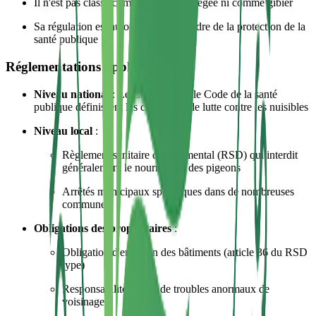
Il n'est pas classé comme espèce protégée ni comme gibier
Sa régulation est autorisée dans le cadre de la protection de la
santé publique
Réglementations applicables
Niveau national
: Le Code rural et le Code de la santé
publique définissent les conditions de lutte contre les nuisibles
Niveau local
:
Règlement sanitaire départemental (RSD) qui interdit
généralement le nourrissage des pigeons
Arrêtés municipaux spécifiques dans de nombreuses
communes
Obligations des propriétaires
:
Obligation d'entretien des bâtiments (article 36 du RSD
type)
Responsabilité en cas de troubles anormaux de
voisinage