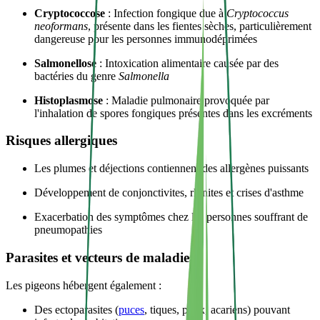
Cryptococcose
: Infection fongique due à
Cryptococcus
neoformans
, présente dans les fientes sèches, particulièrement
dangereuse pour les personnes immunodéprimées
Salmonellose
: Intoxication alimentaire causée par des
bactéries du genre
Salmonella
Histoplasmose
: Maladie pulmonaire provoquée par
l'inhalation de spores fongiques présentes dans les excréments
Risques allergiques
Les plumes et déjections contiennent des allergènes puissants
Développement de conjonctivites, rhinites et crises d'asthme
Exacerbation des symptômes chez les personnes souffrant de
pneumopathies
Parasites et vecteurs de maladies
Les pigeons hébergent également :
Des ectoparasites (
puces
, tiques, poux, acariens) pouvant