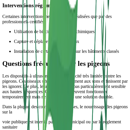
Interventions réglementées
Certaines interventions ne peuvent être réalisées que par des
professionnels certifiés :
Utilisation de biocides et produits chimiques
Capture et déplacement des oiseaux
Installation de certains dispositifs sur les bâtiments classés
Questions fréquentes sur les pigeons
Les dispositifs à ultrasons ont une efficacité très limitée contre les
pigeons. Ces oiseaux s'habituent rapidement aux sons et finissent par
les ignorer. De plus, leur audition n'est pas particulièrement sensible
aux hautes fréquences. Ces appareils peuvent fonctionner
temporairement mais ne constituent pas une solution durable.
Dans la plupart des communes françaises, le nourrissage des pigeons
sur la
voie publique est interdit par arrêté municipal ou par le règlement
sanitaire