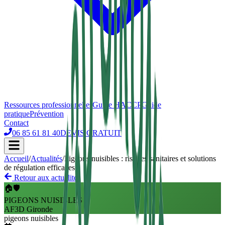
Ressources professionnelles
Guide HACCP
Guide
pratique
Prévention
Contact
06 85 61 81 40
DEVIS GRATUIT
Accueil
/
Actualités
/
Pigeons nuisibles : risques sanitaires et solutions
de régulation efficaces
Retour aux actualités
🏠🛡️
PIGEONS NUISIBLES
AF3D Gironde
pigeons nuisibles