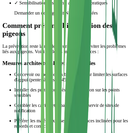
✓ Sensibilisation des clients aux bonnes pratiques
Demander un devis gratuit Nos coordonnées
Comment prévenir l'installation des
pigeons
La prévention reste la meilleure stratégie pour éviter les problèmes
liés aux pigeons. Voici quelques mesures efficaces :
Mesures architecturales et structurelles
Concevoir ou modifier les bâtiments pour limiter les surfaces
d'appui (pentes à plus de 45°)
Installer des protections dès la construction sur les points
sensibles
Combler les cavités et espaces pouvant servir de sites de
nidification
Préférer les matériaux lisses ou les surfaces inclinées pour les
rebords et corniches