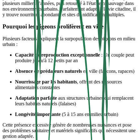
plusieurs milliers d'années, puis retourné à l'état semi-sauvage dans
nos environnements urbains. Parfaitement adapté à la vie citadine, il
y trouve nourriture abondante et sites de nidification multiples.
Pourquoi les pigeons prolifèrent en ville
Plusieurs facteurs expliquent la surpopulation des pigeons en milieu
urbain :
Capacité de reproduction exceptionnelle
: Un couple peut
produire jusqu'à 12 petits par an
Absence de prédateurs naturels
en ville (faucons, rapaces)
Nourrissage par les habitants
, offrant des ressources
alimentaires constantes
Adaptation parfaite
aux structures urbaines qui remplacent
leurs habitats naturels (falaises)
Longévité importante
(5 à 15 ans en milieu urbain)
Cette présence excessive génère de nombreuses nuisances et pose
des problèmes sanitaires et matériels significatifs qui nécessitent une
gestion adaptée.