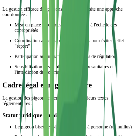
La gestion efficace des pigeons urbains nécessite une approche
coordonnée :
Mise en place de chartes ou règlements à l'échelle des
copropriétés
Coordination avec les bâtiments voisins pour éviter l'effet
"report"
Participation aux initiatives municipales de régulation
Sensibilisation des habitants aux enjeux sanitaires et à
l'interdiction du nourrissage
Cadre légal et réglementaire
La gestion des pigeons est encadrée par plusieurs textes
réglementaires :
Statut juridique du pigeon
Le pigeon biset des villes n'appartient à personne (res nullius)