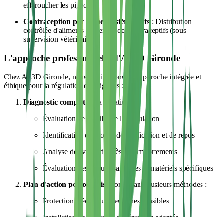
effaroucher les pigeons
Contraception par aliments stérilisants
: Distribution
contrôlée d'aliments contenant des contraceptifs (sous
supervision vétérinaire)
L'approche professionnelle d'AF3D Gironde
Chez AF3D Gironde, nous privilégions une approche intégrée et
éthique pour la régulation des pigeons :
Diagnostic complet
de la situation :
Évaluation de la taille de la population
Identification des zones de nidification et de repos
Analyse des voies d'accès et comportements
Évaluation des risques sanitaires et matériels spécifiques
Plan d'action personnalisé
combinant plusieurs méthodes :
Protection mécanique des zones sensibles