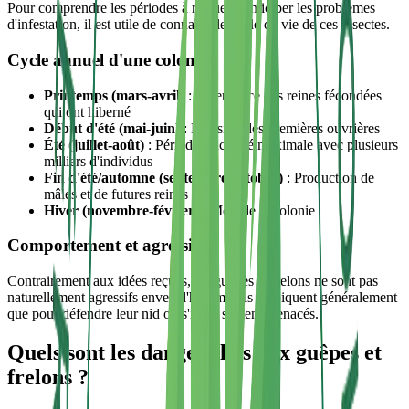
Pour comprendre les périodes à risque et anticiper les problèmes
d'infestation, il est utile de connaître le cycle de vie de ces insectes.
Cycle annuel d'une colonie
Printemps (mars-avril)
: Émergence des reines fécondées
qui ont hiberné
Début d'été (mai-juin)
: Éclosion des premières ouvrières
Été (juillet-août)
: Période d'activité maximale avec plusieurs
milliers d'individus
Fin d'été/automne (septembre-octobre)
: Production de
mâles et de futures reines
Hiver (novembre-février)
: Mort de la colonie
Comportement et agressivité
Contrairement aux idées reçues, les guêpes et frelons ne sont pas
naturellement agressifs envers l'homme. Ils ne piquent généralement
que pour défendre leur nid ou s'ils se sentent menacés.
Quels sont les dangers liés aux guêpes et
frelons ?