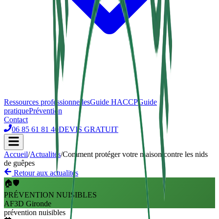
Ressources professionnelles
Guide HACCP
Guide
pratique
Prévention
Contact
06 85 61 81 40
DEVIS GRATUIT
Accueil
/
Actualités
/
Comment protéger votre maison contre les nids
de guêpes
Retour aux actualités
🏠🛡️
PRÉVENTION NUISIBLES
AF3D Gironde
prévention nuisibles