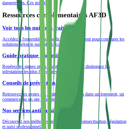
dangereuses. Ces insect
…
Ressources complémentaires AF3D
Voir tous les nuisibles traités
Accédez à l'ensemble de nos fiches de traitement pour comparer les
solutions selon le nuisible rencontré.
Guide pratique d'identification
Repérez les signes utiles avant intervention et distinguez les
infestations les plus fréquentes en Gironde.
Conseils de prévention
Retrouvez les gestes qui limitent les récidives dans un logement, un
commerce ou un site sensible.
Nos services anti-nuisibles
Découvrez nos méthodes de dératisation, désinsectisation, régulation
et suivi professionnel.