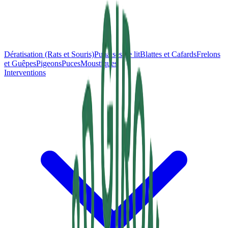
Dératisation (Rats et Souris)
Punaises de lit
Blattes et Cafards
Frelons
et Guêpes
Pigeons
Puces
Moustiques
Interventions