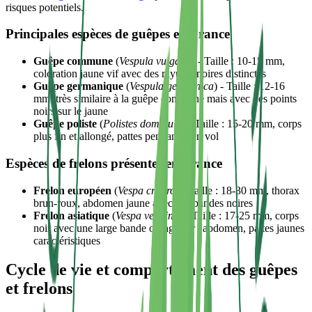
risques potentiels.
Principales espèces de guêpes en France
Guêpe commune
(
Vespula vulgaris
) - Taille : 10-15 mm,
coloration jaune vif avec des rayures noires distinctes
Guêpe germanique
(
Vespula germanica
) - Taille : 12-16
mm, très similaire à la guêpe commune mais avec des points
noirs sur le jaune
Guêpe poliste
(
Polistes dominula
) - Taille : 15-20 mm, corps
plus fin et allongé, pattes pendantes en vol
Espèces de frelons présentes en France
Frelon européen
(
Vespa crabro
) - Taille : 18-30 mm, thorax
brun-roux, abdomen jaune avec des bandes noires
Frelon asiatique
(
Vespa velutina
) - Taille : 17-25 mm, corps
noir avec une large bande orange sur l'abdomen, pattes jaunes
caractéristiques
Cycle de vie et comportement des guêpes
et frelons