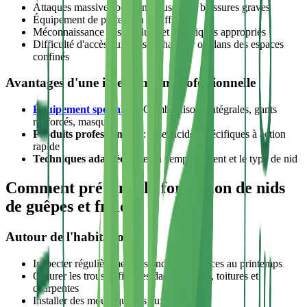
Attaques massives pouvant causer des blessures graves
Équipement de protection insuffisant
Méconnaissance des produits et techniques appropriés
Difficulté d'accès aux nids en hauteur ou dans des espaces
confinés
Avantages d'une intervention professionnelle
Équipement spécialisé
: Combinaisons intégrales, gants
renforcés, masques
Produits professionnels
: Insecticides spécifiques à action
rapide
Techniques adaptées
: Selon l'emplacement et le type de nid
Comment prévenir la formation de nids
de guêpes et frelons ?
Autour de l'habitation
Inspecter régulièrement les endroits propices au printemps
Obturer les trous et fissures dans les murs, toitures et
charpentes
Installer des moustiquaires aux fenêtres