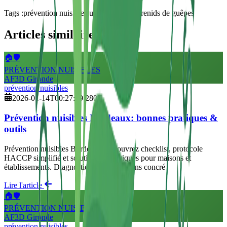
Tags :
prévention nuisibles
lutte antiparasitaire
nids de guêpes
Articles similaires
🏠🛡️
PRÉVENTION NUISIBLES
AF3D Gironde
prévention nuisibles
2026-01-14T00:27:09.280Z
Prévention nuisibles Bordeaux: bonnes pratiques &
outils
Prévention nuisibles Bordeaux: découvrez checklist, protocole
HACCP simplifié et solutions écologiques pour maisons et
établissements. Diagnostic rapide et actions concré
Lire l'article
🏠🛡️
PRÉVENTION NUISIBLES
AF3D Gironde
prévention nuisibles