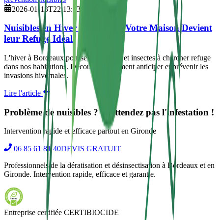
2026-01-13T22:13:13.887Z
Nuisibles en Hiver : Pourquoi Votre Maison Devient
leur Refuge Idéal
L'hiver à Bordeaux pousse rats, souris et insectes à chercher refuge
dans nos habitations. Découvrez comment anticiper et prévenir les
invasions hivernales.
Lire l'article
Problème de nuisibles ? N'attendez pas l'infestation !
Intervention rapide et efficace partout en Gironde
06 85 61 81 40
DEVIS GRATUIT
Professionnels de la dératisation et désinsectisation à Bordeaux et en
Gironde. Intervention rapide, efficace et garantie.
Entreprise certifiée CERTIBIOCIDE