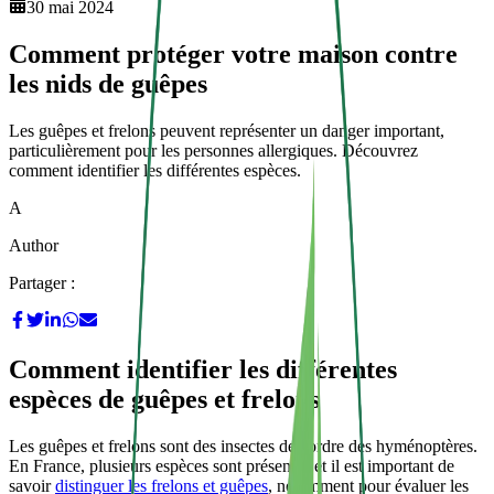
30 mai 2024
Comment protéger votre maison contre
les nids de guêpes
Les guêpes et frelons peuvent représenter un danger important,
particulièrement pour les personnes allergiques. Découvrez
comment identifier les différentes espèces.
A
Author
Partager :
Comment identifier les différentes
espèces de guêpes et frelons
Les guêpes et frelons sont des insectes de l'ordre des hyménoptères.
En France, plusieurs espèces sont présentes et il est important de
savoir
distinguer les frelons et guêpes
, notamment pour évaluer les