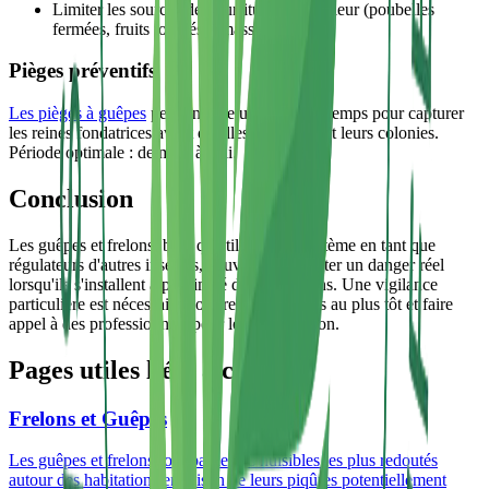
Limiter les sources de nourriture en extérieur (poubelles
fermées, fruits tombés ramassés)
Pièges préventifs
Les pièges à guêpes
peuvent être utiles au printemps pour capturer
les reines fondatrices avant qu'elles n'établissent leurs colonies.
Période optimale : de mars à mai.
Conclusion
Les guêpes et frelons, bien qu'utiles à l'écosystème en tant que
régulateurs d'autres insectes, peuvent représenter un danger réel
lorsqu'ils s'installent à proximité des habitations. Une vigilance
particulière est nécessaire pour repérer les nids au plus tôt et faire
appel à des professionnels pour leur élimination.
Pages utiles liées à ce sujet
Frelons et Guêpes
Les guêpes et frelons font partie des nuisibles les plus redoutés
autour des habitations en raison de leurs piqûres potentiellement