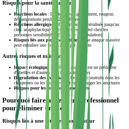
Risques pour la santé humaine
Réactions locales
: Douleur vive, gonflement, rougeur,
démangeaisons pendant 24 à 48 heures
Réactions allergiques
: De l'urticaire généralisée jusqu'au
choc anaphylactique potentiellement mortel chez les
personnes sensibilisées (1 à 3% de la population)
Risques liés aux piqûres multiples
: Une attaque massive
peut entraîner une intoxication par le venin
Autres risques et nuisances
Impact écologique
: Le frelon asiatique est un prédateur
d'abeilles et d'autres insectes pollinisateurs
Dégradation des matériaux
: Les nids construits dans les
charpentes ou les murs peuvent endommager les structures
Risques pour les animaux domestiques
Pourquoi faire appel à un professionnel
pour éliminer un nid ?
Risques liés à une intervention amateur