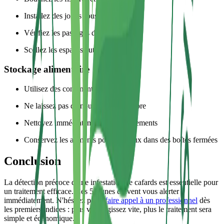
Installez des joints sous les portes
Vérifiez les passages de tuyaux
Scellez les espaces autour des câbles
Stockage alimentaire
Utilisez des contenants hermétiques
Ne laissez pas de nourriture à l'air libre
Nettoyez immédiatement les déversements
Conservez les aliments pour animaux dans des boîtes fermées
Conclusion
La détection précoce d'une infestation de cafards est essentielle pour
un traitement efficace. Ces 5 signes doivent vous alerter
immédiatement. N'hésitez pas à
faire appel à un professionnel
dès
les premiers indices : plus vous agissez vite, plus le traitement sera
simple et économique.