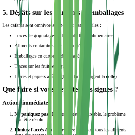
5. Dégâts sur les aliments et emballages
Les cafards sont omnivores et ne sont pas difficiles :
Traces de grignotage sur les emballages alimentaires
Aliments contaminés par des excréments
Emballages en carton endommagés
Traces sur les fruits et légumes
Livres et papiers abîmés (les cafards mangent la colle)
Que faire si vous détectez ces signes ?
Actions immédiates
Ne paniquez pas
: Même si c'est désagréable, le problème
peut être résolu
Limitez l'accès à la nourriture
: Stockez tous les aliments