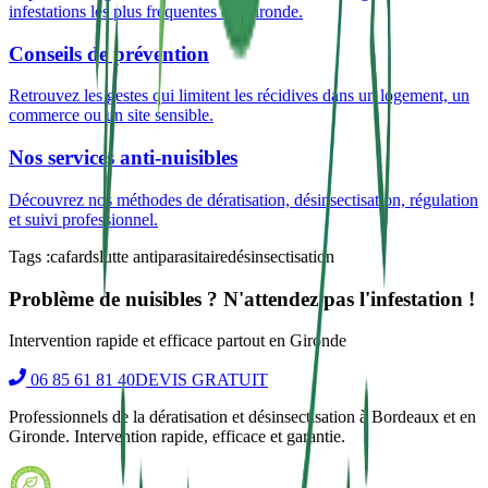
infestations les plus fréquentes en Gironde.
Conseils de prévention
Retrouvez les gestes qui limitent les récidives dans un logement, un
commerce ou un site sensible.
Nos services anti-nuisibles
Découvrez nos méthodes de dératisation, désinsectisation, régulation
et suivi professionnel.
Tags :
cafards
lutte antiparasitaire
désinsectisation
Problème de nuisibles ? N'attendez pas l'infestation !
Intervention rapide et efficace partout en Gironde
06 85 61 81 40
DEVIS GRATUIT
Professionnels de la dératisation et désinsectisation à Bordeaux et en
Gironde. Intervention rapide, efficace et garantie.