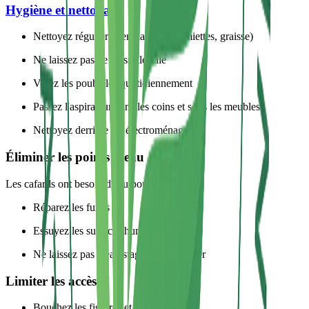
Hygiène et nettoyage
Nettoyez régulièrement la cuisine (miettes, graisse)
Ne laissez pas de vaisselle sale
Videz les poubelles quotidiennement
Passez l'aspirateur dans les coins et sous les meubles
Nettoyez derrière les électroménagers
Éliminer les points d'eau
Les cafards ont besoin d'eau pour survivre :
Réparez les fuites
Essuyez les surfaces humides
Ne laissez pas d'eau stagner dans l'évier
Limiter les accès
Bouchez les fissures et trous