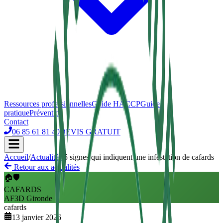
Ressources professionnelles
Guide HACCP
Guide
pratique
Prévention
Contact
06 85 61 81 40
DEVIS GRATUIT
Accueil
/
Actualités
/
5 signes qui indiquent une infestation de cafards
Retour aux actualités
🏠🛡️
CAFARDS
AF3D Gironde
cafards
13 janvier 2026