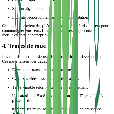
Senteur aigre-douce
Intensité proportionnelle au niveau d'infestation
Cette odeur provient des phéromones que les cafards utilisent pour
communiquer entre eux. Plus l'infestation est importante, plus
l'odeur est forte et perceptible.
4. Traces de mue
Les cafards muent plusieurs fois au cours de leur développement.
Ces mues laissent des traces :
Enveloppes transparentes et brunâtres
Carcasses vides ressemblant à des cafards
Taille variable selon le stade de développement
Un cafard mue 5 à 8 fois avant d'atteindre l'âge adulte. La
présence de
nombreuses mues indique une population en croissance
active.