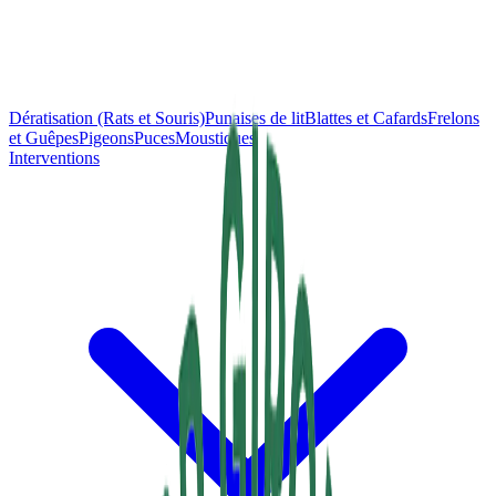
Dératisation (Rats et Souris)
Punaises de lit
Blattes et Cafards
Frelons
et Guêpes
Pigeons
Puces
Moustiques
Interventions