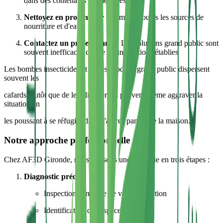
dans des contenants hermétiques
Nettoyez en profondeur
: Éliminez toutes les sources de
nourriture et d'eau
Contactez un professionnel
: Les solutions grand public sont
souvent inefficaces contre les infestations établies
Les bombes insecticides et autres produits grand public dispersent
souvent les
cafards plutôt que de les éliminer. Ils peuvent même aggraver la
situation en
les poussant à se réfugier dans d'autres parties de la maison.
Notre approche professionnelle
Chez AF3D Gironde, nous utilisons une méthode en trois étapes :
Diagnostic précis
Inspection complète de votre habitation
Identification de l'espèce de cafard