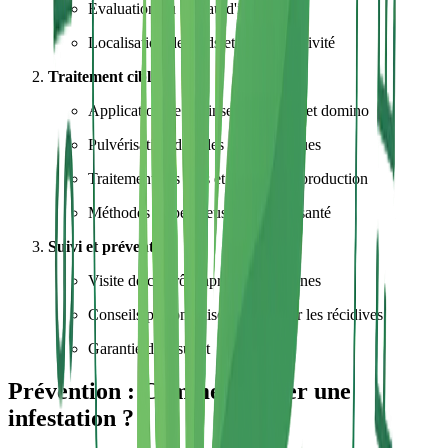
Évaluation du niveau d'infestation
Localisation des nids et zones d'activité
Traitement ciblé
Application de gel insecticide à effet domino
Pulvérisation dans les zones critiques
Traitement des nids et zones de reproduction
Méthodes respectueuses de votre santé
Suivi et prévention
Visite de contrôle après 2-3 semaines
Conseils personnalisés pour éviter les récidives
Garantie de résultat
Prévention : Comment éviter une
infestation ?