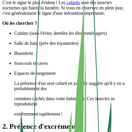
C'est le signe le plus évident ! Les
cafards
sont des insectes
nocturnes qui fuient la lumière. Si vous en observez en plein jour,
c'est généralement le signe d'une infestation importante.
Où les chercher ?
Cuisine (sous l'évier, derrière les électroménagers)
Salle de bain (près des tuyauteries)
Buanderie
Sous-sols et caves
Espaces de rangement
La présence d'un seul cafard en journée suggère qu'il y en a
probablement des
centaines cachés dans votre habitation. Ces insectes se
reproduisent
extrêmement rapidement !
2. Présence d'excréments