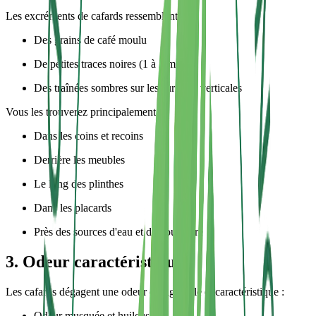
Les excréments de cafards ressemblent à :
Des grains de café moulu
De petites traces noires (1 à 2 mm)
Des traînées sombres sur les surfaces verticales
Vous les trouverez principalement :
Dans les coins et recoins
Derrière les meubles
Le long des plinthes
Dans les placards
Près des sources d'eau et de nourriture
3. Odeur caractéristique
Les cafards dégagent une odeur désagréable et caractéristique :
Odeur musquée et huileuse