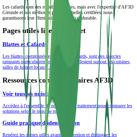
Les cafards sont des nuisibles tenaces, mais avec l'expertise d'AF3D
Gironde et nos méthodes professionnelles certifiées, nous
garantissons leur élimination complète et durable.
Pages utiles liées à ce sujet
Blattes et Cafards
Les blattes, communément appelées cafards, sont des insectes
rampants particulièrement tenaces qui infestent surtout les cuisines,
salles de bain et locaux
…
Ressources complémentaires AF3D
Voir tous les nuisibles traités
Accédez à l'ensemble de nos fiches de traitement pour comparer les
solutions selon le nuisible rencontré.
Guide pratique d'identification
Repérez les signes utiles avant intervention et distinguez les