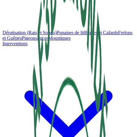
Dératisation (Rats et Souris)
Punaises de lit
Blattes et Cafards
Frelons
et Guêpes
Pigeons
Puces
Moustiques
Interventions