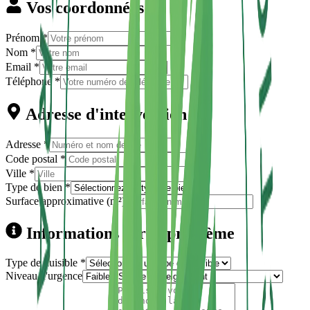
Vos coordonnées
Prénom *
Nom *
Email *
Téléphone *
Adresse d'intervention
Adresse *
Code postal *
Ville *
Type de bien *
Surface approximative (m²)
Informations sur le problème
Type de nuisible *
Niveau d'urgence