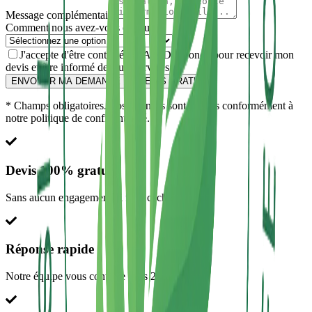
Message complémentaire
Comment nous avez-vous connu ?
J'accepte d'être contacté par AF3D Gironde pour recevoir mon
devis et être informé de leurs services. *
ENVOYER MA DEMANDE DE DEVIS GRATUIT
* Champs obligatoires. Vos données sont traitées conformément à
notre politique de confidentialité.
Devis 100% gratuit
Sans aucun engagement ni frais cachés
Réponse rapide
Notre équipe vous contacte sous 2h maximum