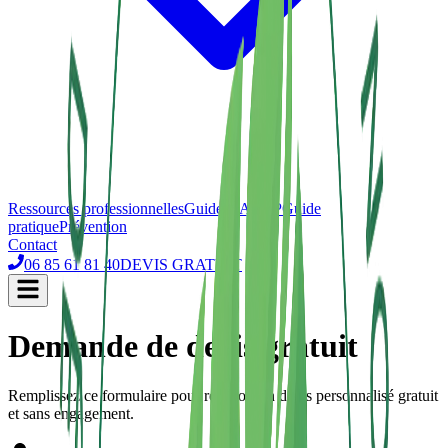
Ressources professionnelles
Guide HACCP
Guide
pratique
Prévention
Contact
06 85 61 81 40
DEVIS GRATUIT
Demande de devis gratuit
Remplissez ce formulaire pour recevoir un devis personnalisé gratuit
et sans engagement.