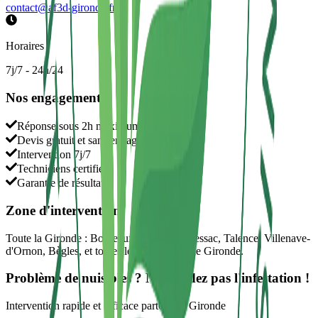
contact@af3d-gironde.fr
Horaires
7j/7 - 24h/24
Nos engagements
Réponse sous 2h maximum
Devis gratuit et sans engagement
Intervention 7j/7
Techniciens certifiés
Garantie de résultat
Zone d'intervention
Toute la Gironde : Bordeaux, Mérignac, Pessac, Talence, Villenave-
d'Ornon, Bègles, et toutes les communes de Gironde.
Problème de nuisibles ? N'attendez pas l'infestation !
Intervention rapide et efficace partout en Gironde