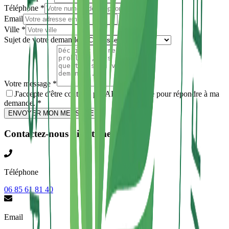
Téléphone *
Email
Ville *
Sujet de votre demande *
Votre message *
J'accepte d'être contacté par AF3D Gironde pour répondre à ma
demande. *
ENVOYER MON MESSAGE
Contactez-nous directement
Téléphone
06 85 61 81 40
Email