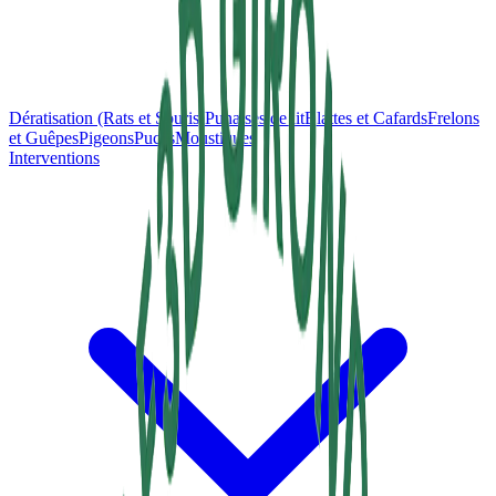
Dératisation (Rats et Souris)
Punaises de lit
Blattes et Cafards
Frelons
et Guêpes
Pigeons
Puces
Moustiques
Interventions